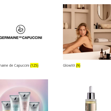
aine de Capuccini
(125)
GlowXX
(9)