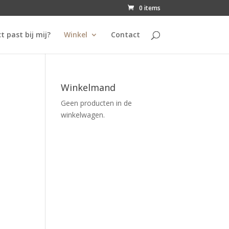
0 items
t past bij mij?
Winkel
Contact
Winkelmand
Geen producten in de
winkelwagen.