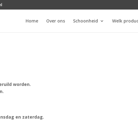
nl
Home
Over ons
Schoonheid
Welk produc
eruild worden.
n.
ensdag en zaterdag.