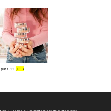
 pur Cent
(180)
 ca. 10 dagen duurt voordat het geleverd wordt.