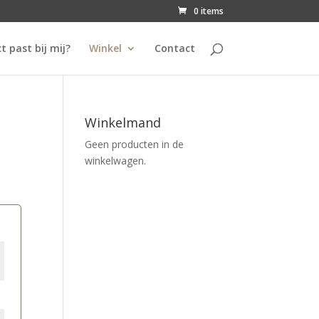
0 items
t past bij mij?
Winkel
Contact
Winkelmand
Geen producten in de
winkelwagen.