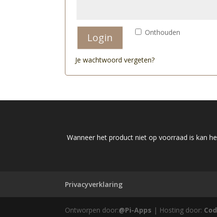
Onthouden
Login
Je wachtwoord vergeten?
Wanneer het product niet op voorraad is kan het
Privacyverklaring
Ontworpen door:
@Pi-Apps
| Hosting door:
Cod