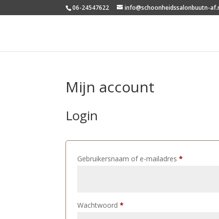
06-24547622
info@schoonheidssalonbuutn-af.
Mijn account
Login
Vereist
Gebruikersnaam of e-mailadres
*
Vereist
Wachtwoord
*