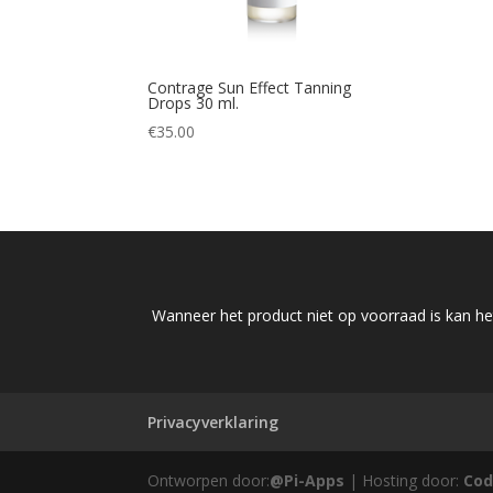
Contrage Sun Effect Tanning
Drops 30 ml.
€
35.00
Wanneer het product niet op voorraad is kan het
Privacyverklaring
Ontworpen door:
@Pi-Apps
| Hosting door:
Cod