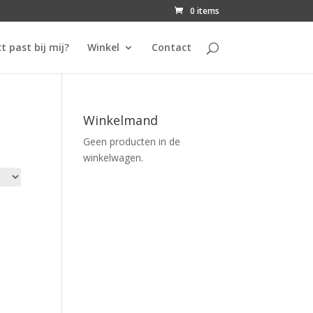
0 items
t past bij mij?
Winkel
Contact
Winkelmand
Geen producten in de
winkelwagen.