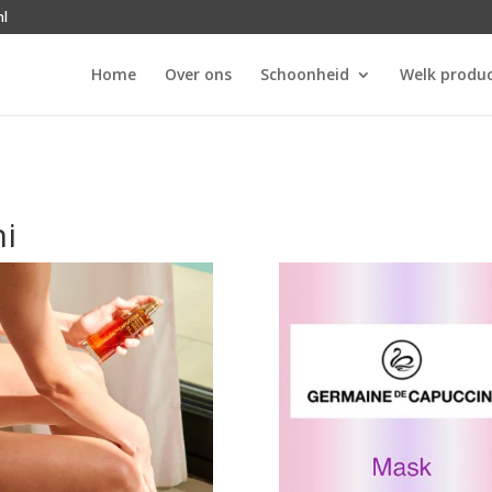
nl
Home
Over ons
Schoonheid
Welk produc
i