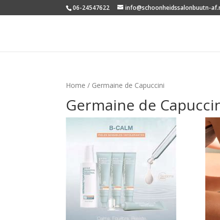
06-24547622
info@schoonheidssalonbuutn-af.
Home
/ Germaine de Capuccini
Germaine de Capuccin