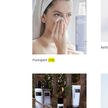
Refi
Purexpert
(10)