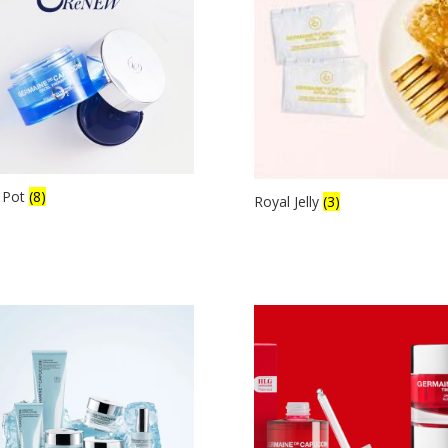
l Pot
(8)
Royal Jelly
(3)