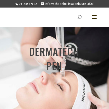
06-24547622
info@schoonheidssalonbuutn-af.nl
DERMATECH
PEN