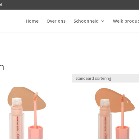
nl
Home
Over ons
Schoonheid
Welk produc
n