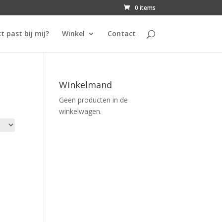
0 items
t past bij mij?
Winkel
Contact
Winkelmand
Geen producten in de
winkelwagen.