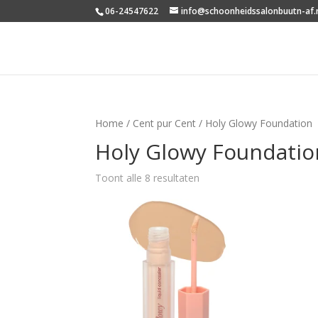
06-24547622
info@schoonheidssalonbuutn-af.
Home
/
Cent pur Cent
/ Holy Glowy Foundation
Holy Glowy Foundatio
Toont alle 8 resultaten