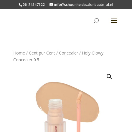
06-24547622
info@schoonheidssalonbuutn-af.nl
Home
/
Cent pur Cent
/
Concealer
/ Holy Glowy
Concealer 0.5