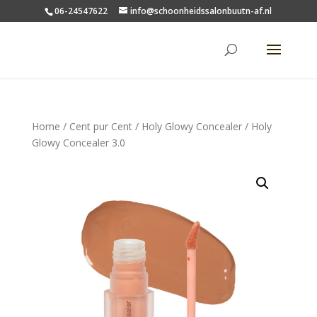
06-24547622
info@schoonheidssalonbuutn-af.nl
Home
/
Cent pur Cent
/
Holy Glowy Concealer
/ Holy
Glowy Concealer 3.0