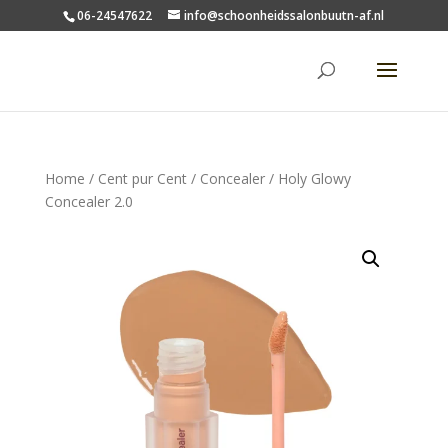
06-24547622
info@schoonheidssalonbuutn-af.nl
Home
/
Cent pur Cent
/
Concealer
/ Holy Glowy
Concealer 2.0