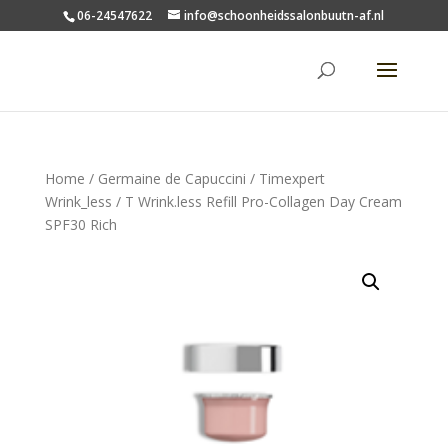
06-24547622
info@schoonheidssalonbuutn-af.nl
Home
/
Germaine de Capuccini
/
Timexpert
Wrink_less
/ T Wrink.less Refill Pro-Collagen Day Cream
SPF30 Rich