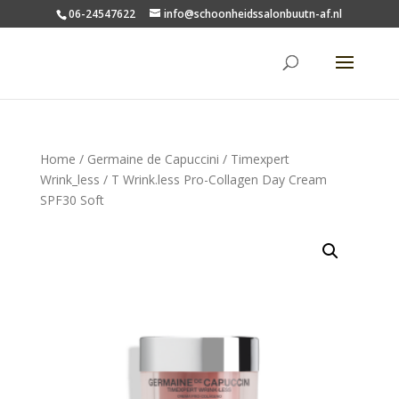
06-24547622
info@schoonheidssalonbuutn-af.nl
Home
/
Germaine de Capuccini
/
Timexpert
Wrink_less
/ T Wrink.less Pro-Collagen Day Cream
SPF30 Soft