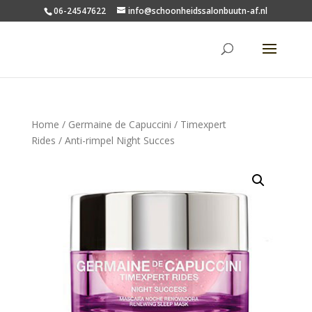
06-24547622
info@schoonheidssalonbuutn-af.nl
Home
/
Germaine de Capuccini
/
Timexpert
Rides
/ Anti-rimpel Night Succes