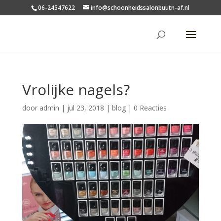
06-24547622
info@schoonheidssalonbuutn-af.nl
Vrolijke nagels?
door
admin
|
jul 23, 2018
|
blog
|
0 Reacties