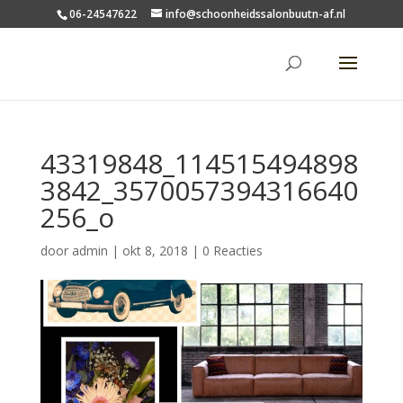
06-24547622
info@schoonheidssalonbuutn-af.nl
43319848_114515494898
3842_3570057394316640
256_o
door
admin
|
okt 8, 2018
|
0 Reacties