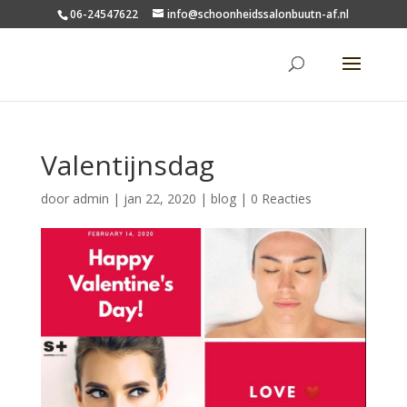
06-24547622
info@schoonheidssalonbuutn-af.nl
Valentijnsdag
door
admin
|
jan 22, 2020
|
blog
|
0 Reacties