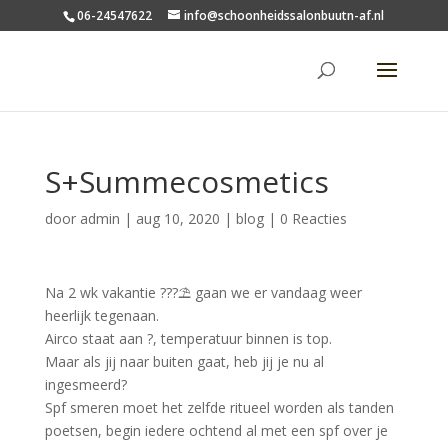
06-24547622
info@schoonheidssalonbuutn-af.nl
S+Summecosmetics
door
admin
|
aug 10, 2020
|
blog
|
0 Reacties
Na 2 wk vakantie
?
?️
?
⛱️
gaan we er vandaag weer
heerlijk tegenaan.
Airco staat aan
?
, temperatuur binnen is top.
Maar als jij naar buiten gaat, heb jij je nu al
ingesmeerd?
Spf smeren moet het zelfde ritueel worden als tanden
poetsen, begin iedere ochtend al met een spf over je