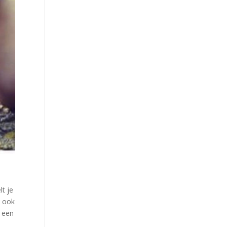
lt je
m ook
n een