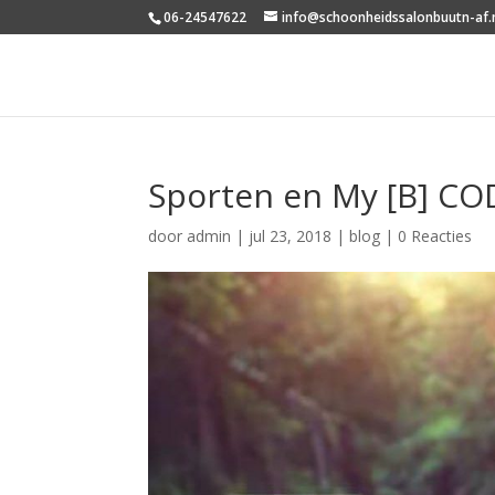
06-24547622
info@schoonheidssalonbuutn-af.
Sporten en My [B] CO
door
admin
|
jul 23, 2018
|
blog
|
0 Reacties