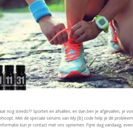
r nog steeds?? Sporten en afvallen, en dan ben je afgevallen, je voe
gehoopt. Met de speciale serums van My [B] code help je dit problee
r informatie kun je contact met ons opnemen. Fijne dag vandaag, eve