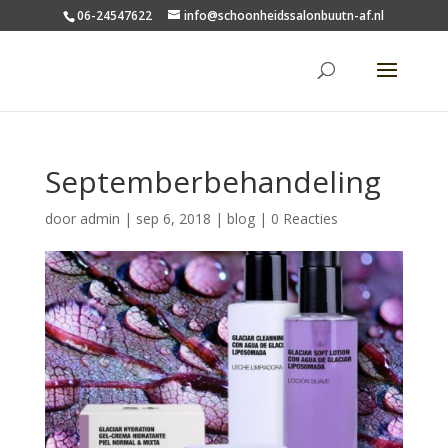
06-24547622
info@schoonheidssalonbuutn-af.nl
Septemberbehandeling
door
admin
|
sep 6, 2018
|
blog
|
0 Reacties