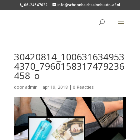
06-24547622
info@schoonheidssalonbuutn-af.nl
30420814_100631634953
4370_7960158317479236
458_o
door
admin
|
apr 19, 2018
|
0 Reacties