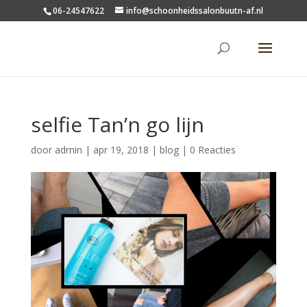
06-24547622
info@schoonheidssalonbuutn-af.nl
selfie Tan’n go lijn
door
admin
|
apr 19, 2018
|
blog
|
0 Reacties