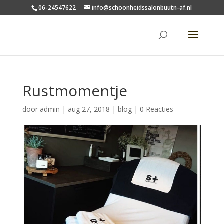
06-24547622
info@schoonheidssalonbuutn-af.nl
Rustmomentje
door
admin
|
aug 27, 2018
|
blog
|
0 Reacties