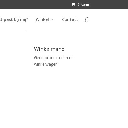
0 items
t past bij mij?
Winkel
Contact
Winkelmand
Geen producten in de
winkelwagen.