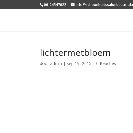
06-24547622
info@schoonheidssalonbuutn-af.
lichtermetbloem
door
admin
|
sep 19, 2015
|
0 Reacties