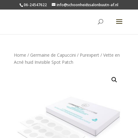
06-24547622
info@schoonheidssalonbuutn-af.nl
Home
/
Germaine de Capuccini
/
Purexpert
/ Vette en
Acné huid Invisible Spot Patch