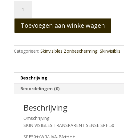
Transparent
Sense
SPF
Toevoegen aan winkelwagen
50
aantal
Categorieën:
Skinvisibles Zonbescherming
,
Skinvisiblis
Beschrijving
Beoordelingen (0)
Beschrijving
Omschrijving
SKIN VISIBLES TRANSPARENT SENSE SPF 50
SPF50+/WR/UVA-PA++++