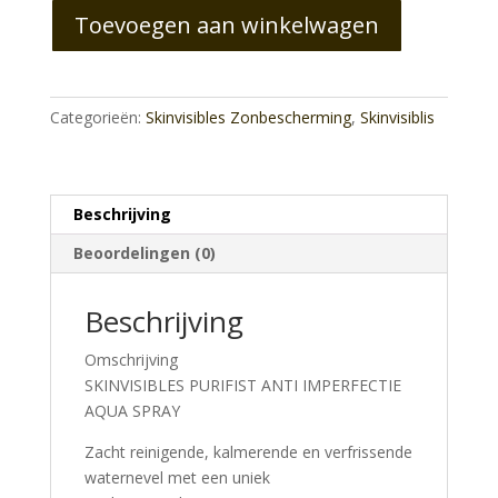
Toevoegen aan winkelwagen
Polution
and
Anti
Imperfections
Categorieën:
Skinvisibles Zonbescherming
,
Skinvisiblis
Aqua
Spray
150
ml.
Beschrijving
aantal
Beoordelingen (0)
Beschrijving
Omschrijving
SKINVISIBLES PURIFIST ANTI IMPERFECTIE
AQUA SPRAY
Zacht reinigende, kalmerende en verfrissende
waternevel met een uniek