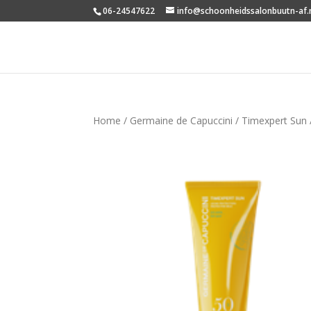
06-24547622
info@schoonheidssalonbuutn-af.
Home
/
Germaine de Capuccini
/
Timexpert Sun