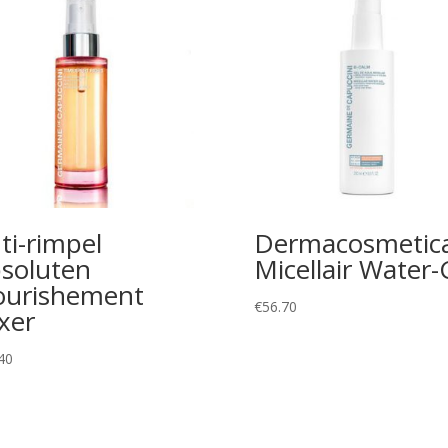
ti-rimpel
Dermacosmetic
soluten
Micellair Water-
urishement
€
56.70
ixer
40