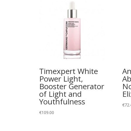
Timexpert White
An
Power Light,
Ab
Booster Generator
No
of Light and
El
Youthfulness
€
72.
€
109.00