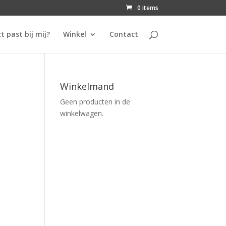
0 items
t past bij mij?
Winkel
Contact
Winkelmand
Geen producten in de
winkelwagen.