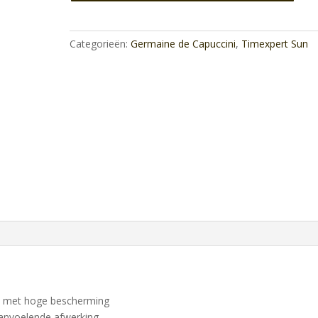
Milk
SPF50
aantal
Categorieën:
Germaine de Capuccini
,
Timexpert Sun
k met hoge bescherming
aanvoelende afwerking