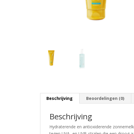
Beschrijving
Beoordelingen (0)
Beschrijving
Hydraterende en antioxiderende zonnemel
tegen UVA- en UVB-stralen die een droog 