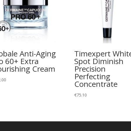
obale Anti-Aging
Timexpert Whit
o 60+ Extra
Spot Diminish
urishing Cream
Precision
Perfecting
.00
Concentrate
€
75.10