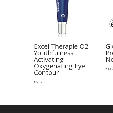
Excel Therapie O2
Gl
Youthfulness
Pr
Activating
No
Oxygenating Eye
€
112
Contour
€
61.20