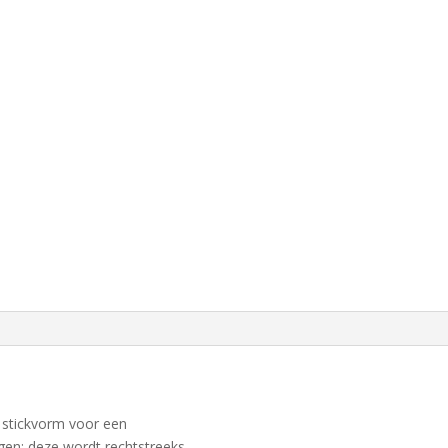
 stickvorm voor een
gen; deze wordt rechtstreeks