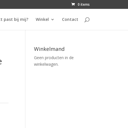
0 items
t past bij mij?
Winkel
Contact
Winkelmand
Geen producten in de
e
winkelwagen.