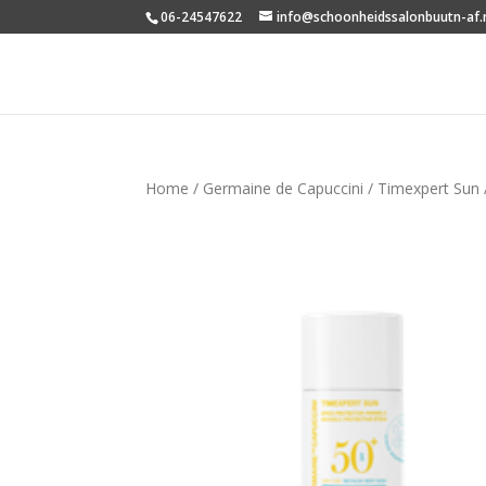
06-24547622
info@schoonheidssalonbuutn-af.
Home
/
Germaine de Capuccini
/
Timexpert Sun