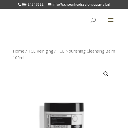
06-24547622
info@schoonheidssalonbuutn-af.nl
Home
/
TCE Reiniging
/ TCE Nourishing Cleansing Balm
100ml