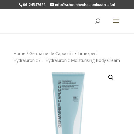
06-24547622
info@schoonheidssalonbuutn-af.nl
Home
/
Germaine de Capuccini
/
Timexpert
Hydraluronic
/ T Hydraluronic Moisturising Body Cream