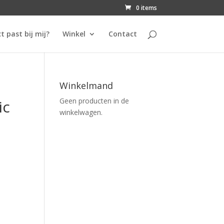
0 items
t past bij mij?
Winkel
Contact
Winkelmand
Geen producten in de
ic
winkelwagen.