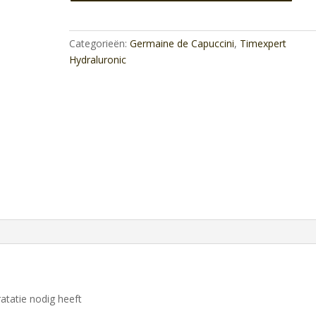
Force
30Ml
aantal
Categorieën:
Germaine de Capuccini
,
Timexpert
Hydraluronic
ratatie nodig heeft