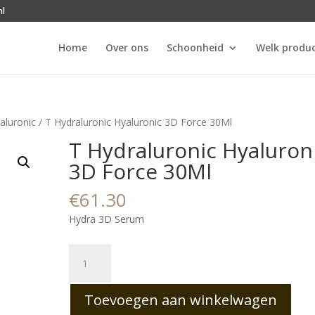
nl
Home
Over ons
Schoonheid
Welk produc
aluronic
/ T Hydraluronic Hyaluronic 3D Force 30Ml
T Hydraluronic Hyaluron
3D Force 30Ml
€
61.30
Hydra 3D Serum
T
Hydraluronic
Hyaluronic
Toevoegen aan winkelwagen
3D