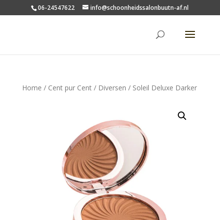
06-24547622
info@schoonheidssalonbuutn-af.nl
Home
/
Cent pur Cent
/
Diversen
/ Soleil Deluxe Darker