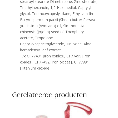
stearoyl stearate Dimethicone, Zinc stearate,
Triethylhexanoin, 1,2-Hexanediol, Caprylyl
glycol, Triethoxycaprylylsilane, Ethyl vanillin
Butyrospermum parkii (Shea ) butter Persea
gratissima (Avocado) oil, Simmondsia
chinensis (Jojoba) seed oil Tocopheryl
acetate, Tropolone
Caprylic/capric triglyceride, Tin oxide, Aloe
barbadensis leaf extract.
+/-: CI 77491 [Iron oxides], CI 77499 [Iron
oxides], CI 77492 [Iron oxides], CI 77891
[Titanium dioxide].
Gerelateerde producten