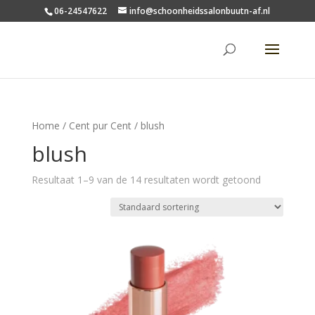
06-24547622
info@schoonheidssalonbuutn-af.nl
Home
/
Cent pur Cent
/ blush
blush
Resultaat 1–9 van de 14 resultaten wordt getoond