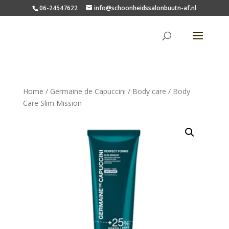
06-24547622
info@schoonheidssalonbuutn-af.nl
Home
/
Germaine de Capuccini
/
Body care
/ Body
Care Slim Mission