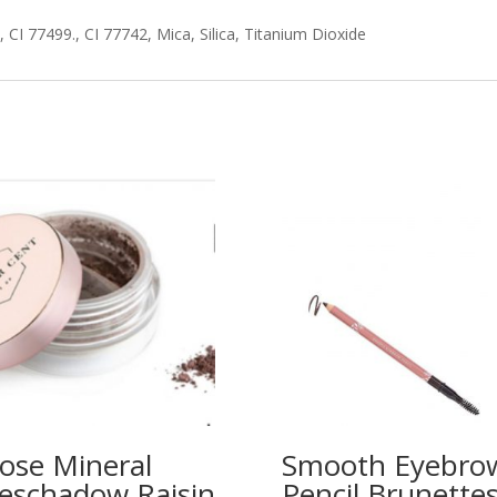
 CI 77499., CI 77742, Mica, Silica, Titanium Dioxide
ose Mineral
Smooth Eyebro
eschadow Raisin
Pencil Brunette