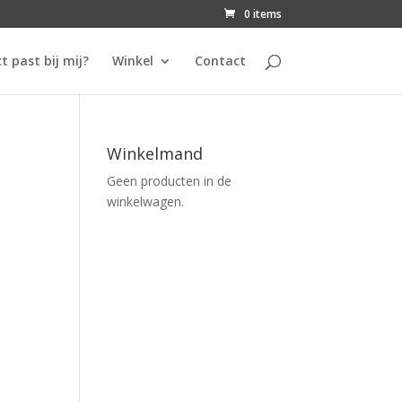
0 items
t past bij mij?
Winkel
Contact
Winkelmand
Geen producten in de
winkelwagen.