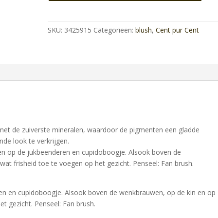
Multi
aantal
SKU:
3425915
Categorieën:
blush
,
Cent pur Cent
t met de zuiverste mineralen, waardoor de pigmenten een gladde
nde look te verkrijgen.
en op de jukbeenderen en cupidoboogje. Alsook boven de
t frisheid toe te voegen op het gezicht. Penseel: Fan brush.
n en cupidoboogje. Alsook boven de wenkbrauwen, op de kin en op
t gezicht. Penseel: Fan brush.