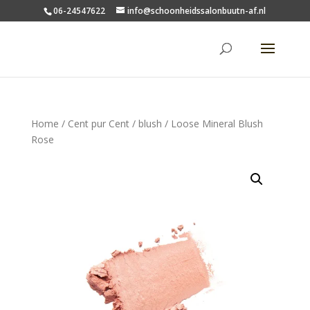
06-24547622
info@schoonheidssalonbuutn-af.nl
Home
/
Cent pur Cent
/
blush
/ Loose Mineral Blush
Rose