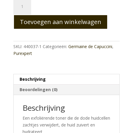
Jonge
gemengde,
vette
Toevoegen aan winkelwagen
en
acné
huid.
Refiner
SKU:
440037-1
Categorieën:
Germaine de Capuccini
,
Essence
Purexpert
normal-
combination
skin
aantal
Beschrijving
Beoordelingen (0)
Beschrijving
Een exfoliërende toner die de dode huidcellen
zachtjes verwijdert, de huid zuivert en
hydrateert