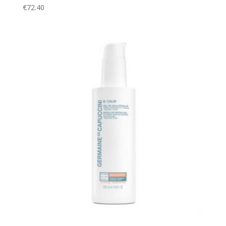
€
72.40