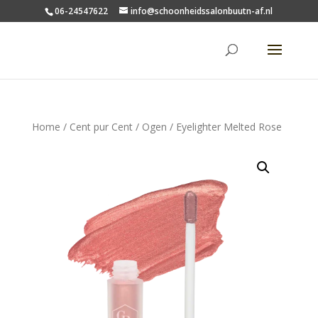
06-24547622
info@schoonheidssalonbuutn-af.nl
Home
/
Cent pur Cent
/
Ogen
/ Eyelighter Melted Rose