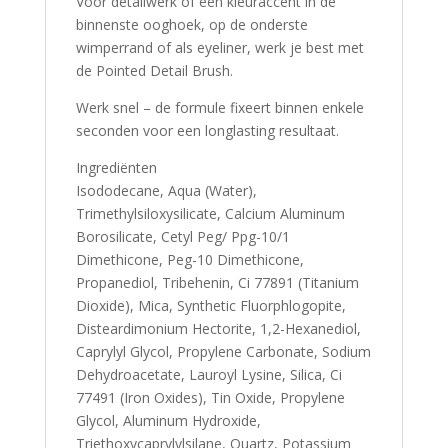
Voor detailwerk of een kleuraccent in de
binnenste ooghoek, op de onderste
wimperrand of als eyeliner, werk je best met
de Pointed Detail Brush.
Werk snel – de formule fixeert binnen enkele
seconden voor een longlasting resultaat.
Ingrediënten
Isododecane, Aqua (Water),
Trimethylsiloxysilicate, Calcium Aluminum
Borosilicate, Cetyl Peg/ Ppg-10/1
Dimethicone, Peg-10 Dimethicone,
Propanediol, Tribehenin, Ci 77891 (Titanium
Dioxide), Mica, Synthetic Fluorphlogopite,
Disteardimonium Hectorite, 1,2-Hexanediol,
Caprylyl Glycol, Propylene Carbonate, Sodium
Dehydroacetate, Lauroyl Lysine, Silica, Ci
77491 (Iron Oxides), Tin Oxide, Propylene
Glycol, Aluminum Hydroxide,
Triethoxycaprylylsilane, Quartz, Potassium