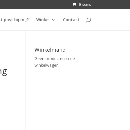
0 items
t past bij mij?
Winkel
Contact
Winkelmand
Geen producten in de
winkelwagen.
ng