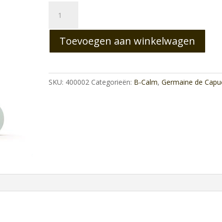
Dermacosmetica
Fundamentel
Moisturizing
Toevoegen aan winkelwagen
Light
Cream
aantal
SKU:
400002
Categorieën:
B-Calm
,
Germaine de Capuc