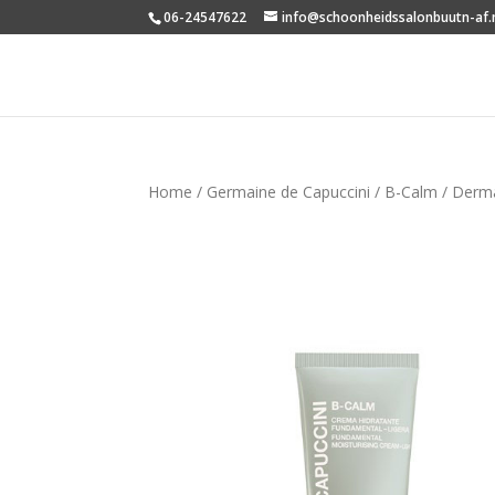
06-24547622
info@schoonheidssalonbuutn-af.
Home
/
Germaine de Capuccini
/
B-Calm
/ Derma