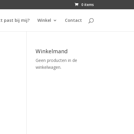
0 items
t past bij mij?
Winkel
Contact
Winkelmand
Geen producten in de
winkelwagen.