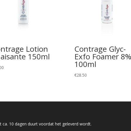
ntrage Lotion
Contrage Glyc-
aisante 150ml
Exfo Foamer 8
100ml
00
€
28.50
 ca. 10 dagen duurt voordat het geleverd wordt.