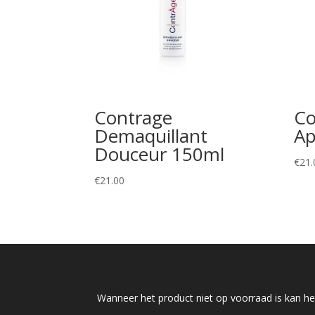
Contrage
Co
Demaquillant
Ap
Douceur 150ml
€
21.
€
21.00
Wanneer het product niet op voorraad is kan het