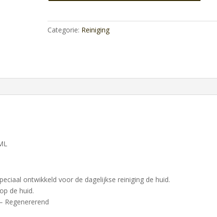
8%
100ml
aantal
Categorie:
Reiniging
ML
iaal ontwikkeld voor de dagelijkse reiniging de huid.
op de huid.
 – Regenererend