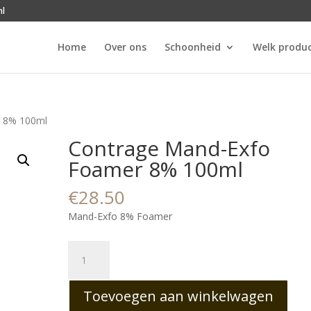
nl
Home
Over ons
Schoonheid
Welk produc
r 8% 100ml
Contrage Mand-Exfo
Foamer 8% 100ml
€
28.50
Mand-Exfo 8% Foamer
Contrage
Mand-
Exfo
Toevoegen aan winkelwagen
Foamer