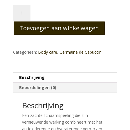
Body
Exfoliating
Green
Toevoegen aan winkelwagen
Soul
Cream
Scrub
aantal
Categorieën:
Body care
,
Germaine de Capuccini
Beschrijving
Beoordelingen (0)
Beschrijving
Een zachte lichaamspeeling die zijn
vernieuwende werking combineert met het
antioxiderende en hydraterende vermogen.