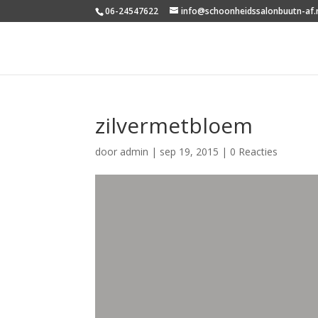
06-24547622
info@schoonheidssalonbuutn-af.
zilvermetbloem
door
admin
|
sep 19, 2015
|
0 Reacties