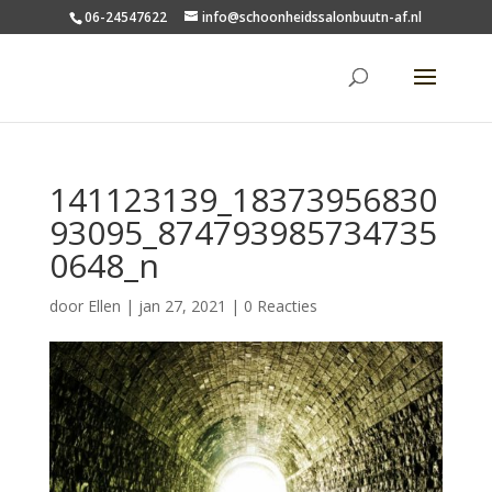
06-24547622
info@schoonheidssalonbuutn-af.nl
141123139_18373956830
93095_874793985734735
0648_n
door
Ellen
|
jan 27, 2021
|
0 Reacties