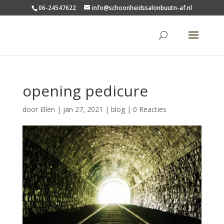
06-24547622
info@schoonheidssalonbuutn-af.nl
opening pedicure
door
Ellen
|
jan 27, 2021
|
blog
|
0 Reacties