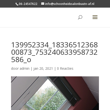
06-24547622
info@schoonheidssalonbuutn-af.nl
139952334_18336512368
00873_753240633958732
586_o
door
admin
|
jan 20, 2021
|
0 Reacties