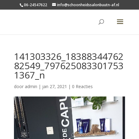
06-24547622
info@schoonheidssalonbuutn-af.nl
141303326_18388344762
82549_797625083301753
1367_n
door
admin
|
jan 27, 2021
|
0 Reacties