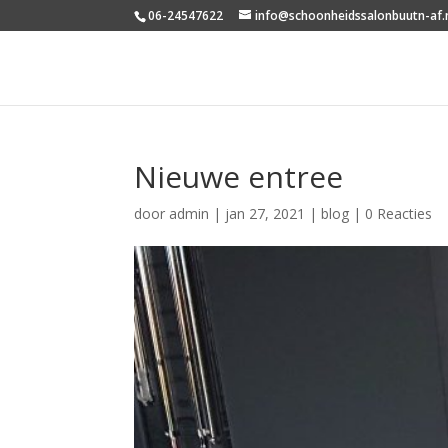
06-24547622
info@schoonheidssalonbuutn-af.
Nieuwe entree
door
admin
|
jan 27, 2021
|
blog
|
0 Reacties