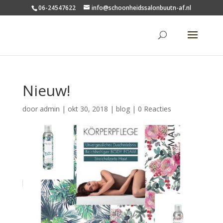
06-24547622
info@schoonheidssalonbuutn-af.nl
Nieuw!
door
admin
|
okt 30, 2018
|
blog
|
0 Reacties