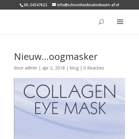
06-24547622
info@schoonheidssalonbuutn-af.nl
Nieuw…oogmasker
door
admin
|
apr 2, 2018
|
blog
|
0 Reacties