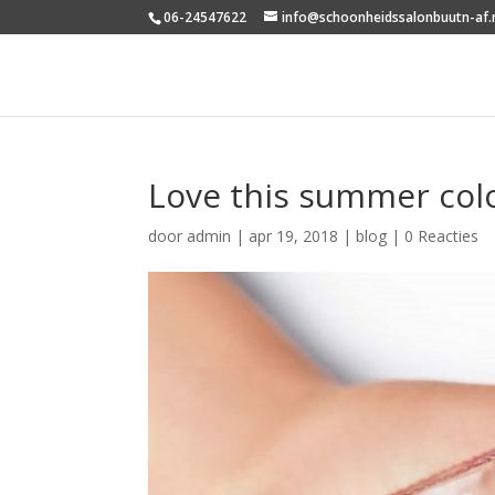
06-24547622
info@schoonheidssalonbuutn-af.
Love this summer colo
door
admin
|
apr 19, 2018
|
blog
|
0 Reacties