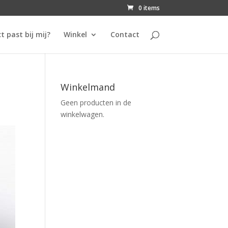
0 items
t past bij mij?
Winkel
Contact
Winkelmand
Geen producten in de
winkelwagen.